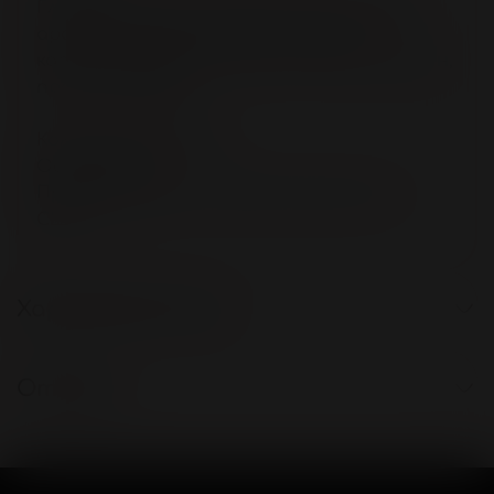
Глицерин, вода, натуральный пищевой
ароматизатор (малина), натрий
карбоксиметилцеллюлоза, метилпарабен,
пропилпарабен
Коллекция: Flavored
Объем: 30 мл.
Производитель: United Consortium Inc.,
США
Характеристики
Отзывы