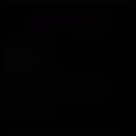
Контакты
8(800)234-04-12
shop@18andover.ru
Донецкая Народная респ, г Донецк
Мы в соц. сетях