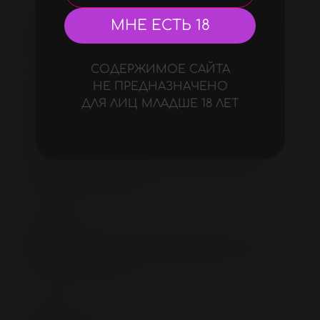
Применение:
МНЕ ЕСТЬ 18
Идеален для оральных игр. Совместим с
алкоголем. Можно добавлять в напитки,
использовать как топинг, смешивать
СОДЕРЖИМОЕ САЙТА
коктейли из разных вкусов.
НЕ ПРЕДНАЗНАЧЕНО
Небольшое количество персонального
ДЛЯ ЛИЦ МЛАДШЕ 18 ЛЕТ
лубриканта нанесите на интимные
участки. Для использования с
презервативом нанесите на наружную
сторону презерватива. Безопасен для
латексных изделий.
Хранение:
Держать в закрытом виде, хранить в
сухом месте при температуре не ниже
5С и не выше 25С.
Состав: