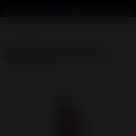
Смазки, лубриканты и интимная косметика
Съедобные гели и смазки
Вкусовой гель "Малиновый сорбет" / JO
Flavored Raspberry Sorbet 1oz - 30 мл.
(0)