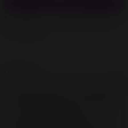
В корзину
В избранное
Добавить в сравнение
В избранное
Описание
Вкусовой лубрикант JO Flavored Raspberry
Sorbet обеспечивает длительное гладкое
скольжение без липкости и скатывания.
Он имеет естественный вкус
малинового сорбета благодаря только
натуральным ароматизаторам. Не