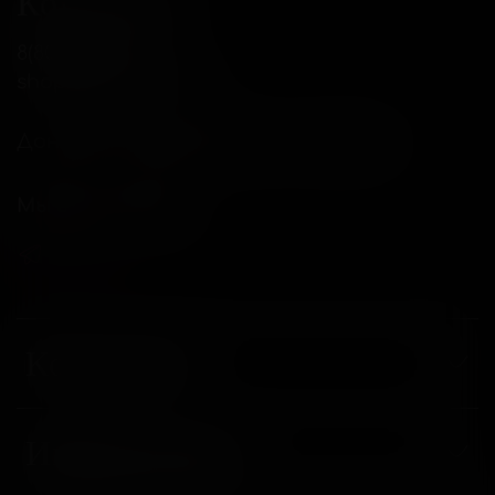
Контакты
8(800)234-04-12
shop@18andover.ru
Донецкая Народная респ, г Донецк
Мы в соц. сетях
Компания
Информация