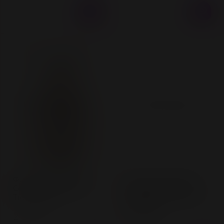
Нет в наличии
Нет в наличии
Фиксатор Bondage
Набор на кровать
Collection Bondage
Bondage Collection
Tie One Size
Bed Restraint System
One Size
2 200 ₽
2 400 ₽