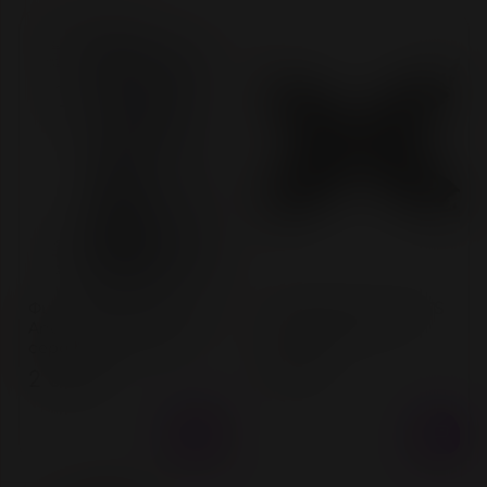
Фиксаторы для рук
Крестовина "LADY'S
Anonymo, полиэстер,
ARSENAL BLACK"
серебряные, 23 см
800 ₽
2 500 ₽