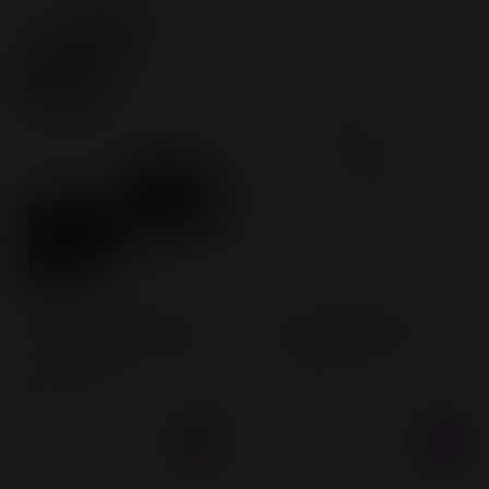
Нет в наличии
ФИКСАТОР ДЛЯ НОГ
Бандажный набор
соединённые между
Anonymo #0705,
собой, цвет розовый
полиэстер, красный
2 050 ₽
2 100 ₽