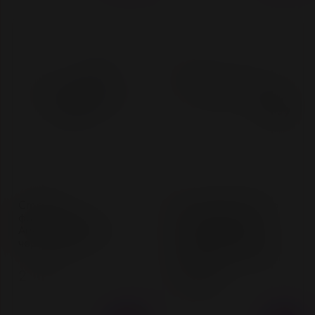
Нет в наличии
Нет в наличии
Стропа
Бондажный набор
фиксирующая
Pecado BDSM, 3
Anonymo, PU кожа,
точки фиксации,
черная, 145 см
распорка, оковы,
натуральная кожа,
черный
2 100 ₽
5 000 ₽