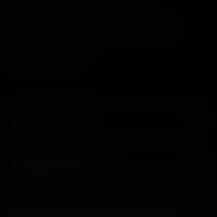
Донецкая Народная респ, г Донецк
Мы в соц. сетях
Компания
Информация
Магазин интимных товаров "18 и больше"
Мы используем
cookie-файлы
, для удобства