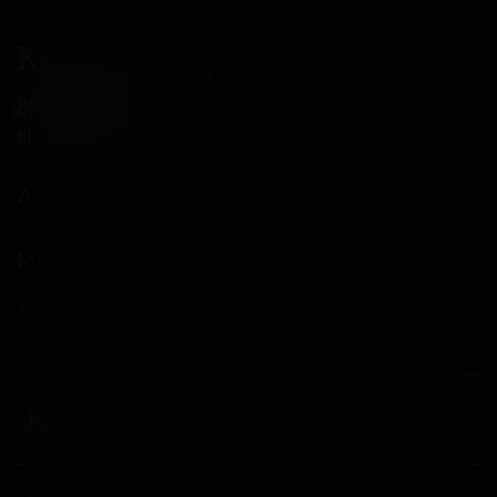
Контакты
8(800)234-04-12
shop@18andover.ru
Донецкая Народная респ, г Донецк
Мы в соц. сетях
Компания