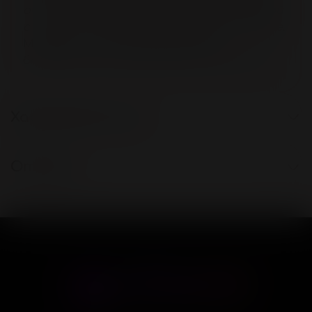
очень тщательно помыть игрушку водой
с мылом, особое внимание уделяя головке
.
Материал и краска абсолютно
безопасны для человеческого организма.
Характеристики
Отзывы