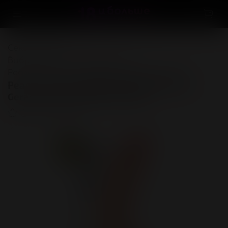
Секс-игрушки
...
Вибраторы и стимуляторы
Реалистичные вибраторы и ротаторы
Реалистичный вибратор RealStick Elite
Gerard, TPR, телесный, 18,5 см
(0)