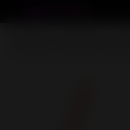
Секс-игрушки
Фаллоимитаторы
Реал
Фаллоимитатор RS Silicone Charli
(0)
В избранное
Добав