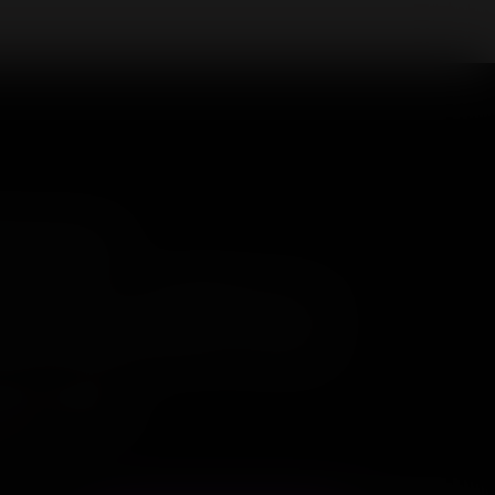
нтакты
0)234-04-12
shop@18andover.ru
ецкая Народная респ, г Донецк
 соц. сетях