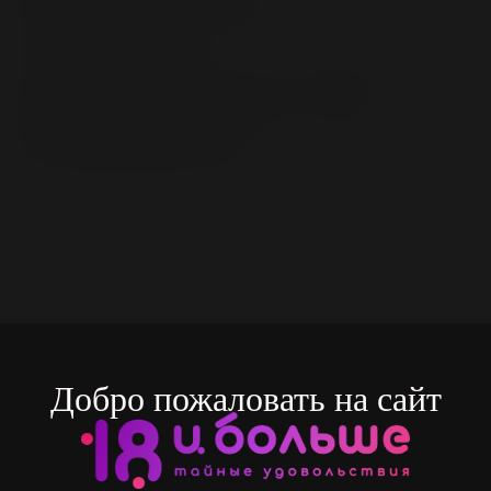
Гибкий:
Нет
Гнущийся:
Нет
Макс. диаметр осн. части, см:
3.4
Все характеристики
Добро пожаловать на сайт
сание
Характеристики
От