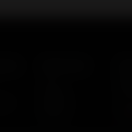
ация
Компания
Ко
О нас
8(80
Отзывы
Дон
врат
Вакансии
Мы в
Каталог