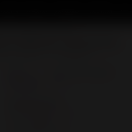
Главная
Каталог
Доставка
Наш блог
О на
истичные фаллоимитаторы
e H, сайлекспан, телесный, 18 см
ить в сравнение
В избранное
Цвет
Количество в упаковке
Телесный
1
Характеристики
Бренд:
RealStick Silicone
Страна:
КИТАЙ
Большой размер:
Нет