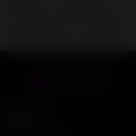
вибрацией
вибрацией
Delphini
ALAN L 100 мм D
30 мм
3 200 ₽
2 400 ₽
Контакты
8(800)234-04-12
shop@18andover.ru