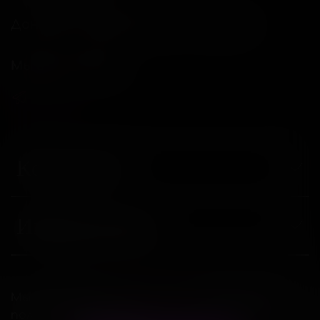
Донецкая Народная респ, г Донецк
Мы в соц. сетях
Компания
Информация
Магазин интимных товаров "18 и больше"
Мы используем
cookie-файлы
, для удобства
2026
пользования сайтом