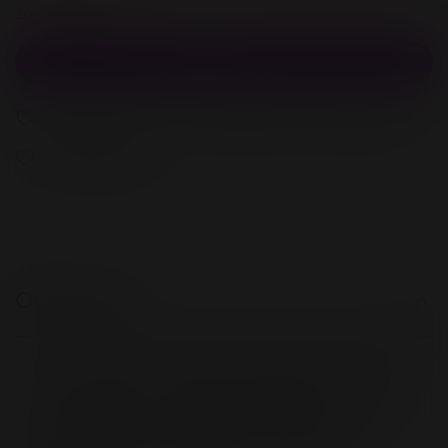
за покупку
В корзину
В избранное
Добавить в сравнение
В избранное
Описание
Мини вибромассажёр предназначен для
стимуляции клитора, влагалища, пениса,
груди, ягодиц и других эрогенных зон.
Изделие можно надеть на палец, что