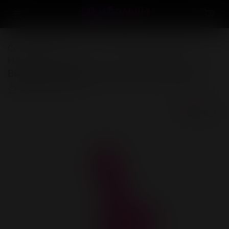
Секс-игрушки
...
Кольца и насадки
Насадка на палец
Вибромассажер мини на палец "Шипики"
(0)