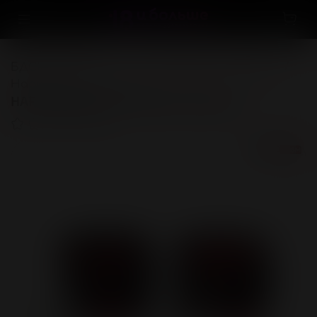
БДСМ, фетиш
...
Фиксация и бондаж
Наручники, манжеты
НАРУЧНИКИ цвет чёрный/красный
(0)