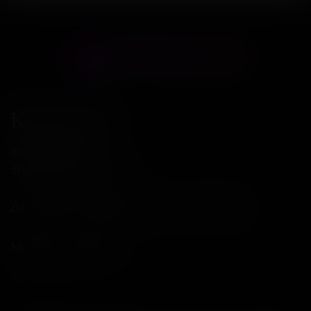
Контакты
8(800)234-04-12
shop@18andover.ru
Донецкая Народная респ, г Донецк
Мы в соц. сетях