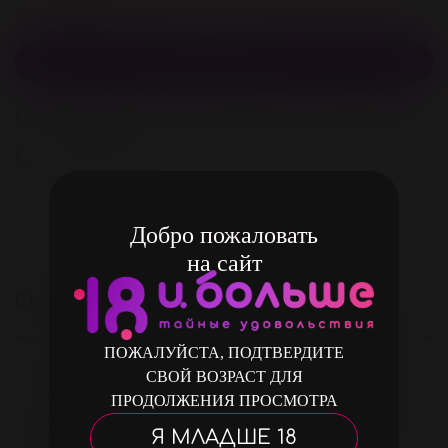
за покупку
В корзину
В избранное
Добавить в сравнение
В избранное
Добро пожаловать
на сайт
Описание
ПОЖАЛУЙСТА, ПОДТВЕРДИТЕ
Оригинальные наручники для любителей
СВОЙ ВОЗРАСТ ДЛЯ
нестандартных эротических забав.
ПРОДОЛЖЕНИЯ ПРОСМОТРА
Внешняя поверхность изделий украшена
Я МЛАДШЕ 18
кружевом, внутренняя имеет мягкую