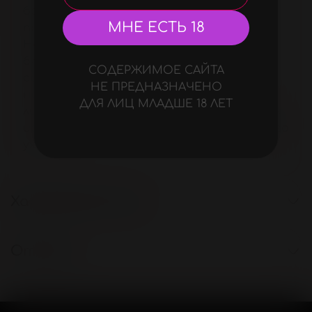
бархатистую прокладку, которая
МНЕ ЕСТЬ 18
препятствует натиранию кожи.
Наручники снабжены карабинами,
благодаря которым изделия можно
СОДЕРЖИМОЕ САЙТА
соединять между собой. На запястьях
НЕ ПРЕДНАЗНАЧЕНО
наручники закрепляются с помощью
ДЛЯ ЛИЦ МЛАДШЕ 18 ЛЕТ
липучек. Интимные аксессуары просты в
использовании, не требуют специального
ухода.
Характеристики
Отзывы