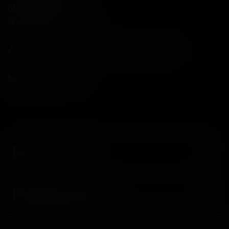
8(800)234-04-12
shop@18andover.ru
Донецкая Народная респ, г Донецк
Мы в соц. сетях
Компания
Информация