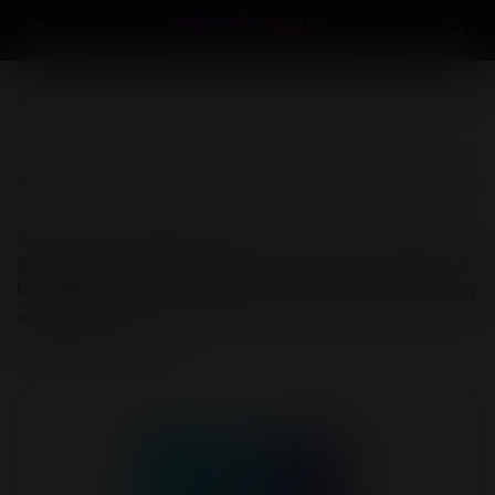
Смазки, лубриканты и интимная косметика
...
Кремы для стимуляции и коррекции размеров
Кремы возбуждающие
Возбуждающий бальзам для клитора Bijoux
Indiscrets SEXTING BALM с ароматом пряного
имбиря, 8г
(0)