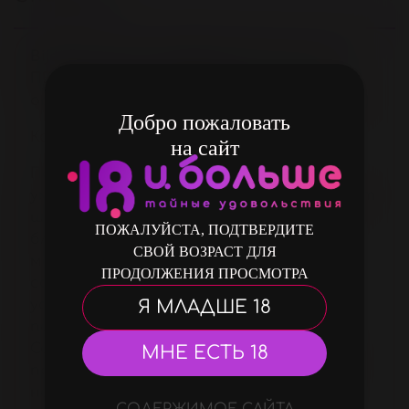
Bijoux Indiscrets SEXTING
(СЕКСУАЛЬНАЯ
ПЕРЕПИСКА) клиторальный бальзам с
ароматом Пряный имбирь. (spiced ginger)
Добро пожаловать
Коллекция CLITHERAPY
на сайт
Подготавливает ваше тело к
умопомрачительным оргазмам. Он имеет
шелковистую гладкую текстуру
ПОЖАЛУЙСТА, ПОДТВЕРДИТЕ
благодаря кокосовому и миндальному
СВОЙ ВОЗРАСТ ДЛЯ
маслам, а также имеет мгновенный
ПРОДОЛЖЕНИЯ ПРОСМОТРА
согревающий эффект, который
Я МЛАДШЕ 18
усиливает приток крови к клитору и
повышает чувствительность.
Соскоблите немного бальзама из банки,
МНЕ ЕСТЬ 18
проведя пальцем по поверхности, и
нанесите на клитор. Вы почувствуете
СОДЕРЖИМОЕ САЙТА