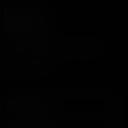
Контакты
8(800)234-04-12
shop@18andover.ru
Донецкая Народная респ, г Донецк
Мы в соц. сетях
Компания