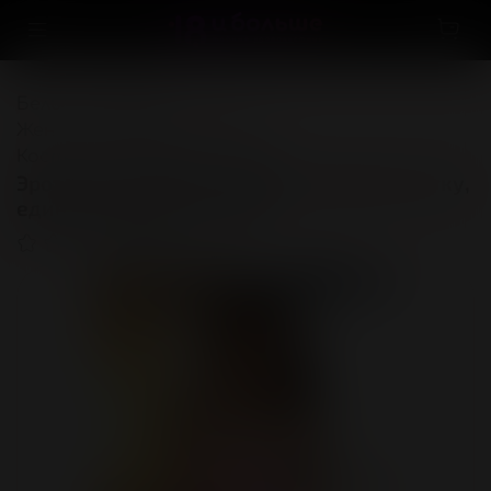
Белье и одежда
...
Женская одежда и белье
Костюмы и платья в сетку
Эротическое белье, платье в крупную сетку,
единый размер, розовый
(0)