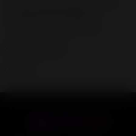
Ажурное кружево, мягкая тонкая сетка,
голая спина подчеркнут Вашу
сексуальность, и не оставят
равнодушным вашего партнера.
Характеристики
Отзывы