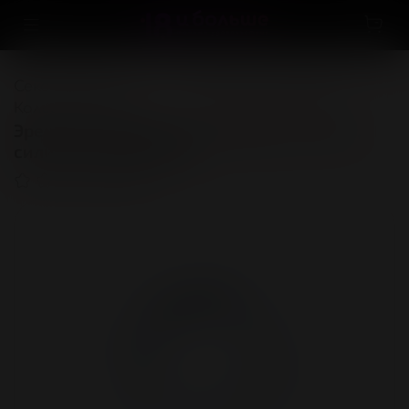
Секс-игрушки
...
Кольца и насадки
Кольца на пенис
Эрекционное кольцо с усиками, d=1.5 см,
силикон, прозрачный
(0)