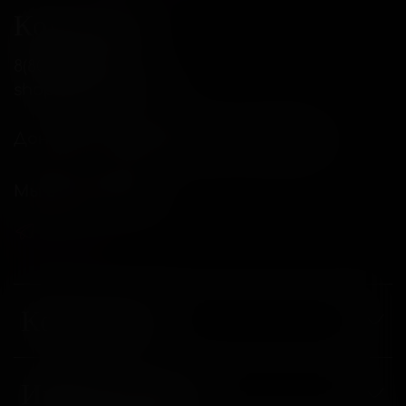
Контакты
8(800)234-04-12
shop@18andover.ru
Донецкая Народная респ, г Донецк
Мы в соц. сетях
Компания
Информация