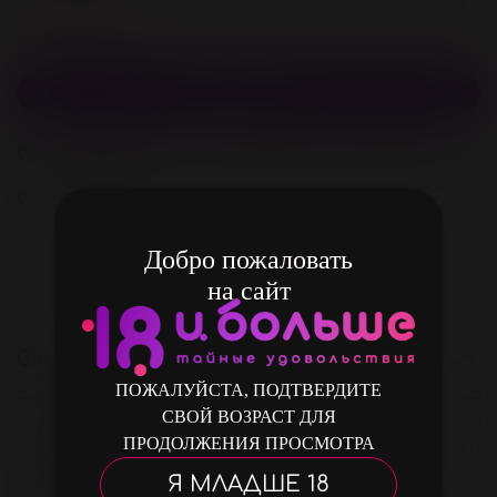
Зарегистрируйстесь и получите 64 бонусов
за покупку
В корзину
В избранное
Добавить в сравнение
В избранное
Добро пожаловать
на сайт
Описание
ПОЖАЛУЙСТА, ПОДТВЕРДИТЕ
СВОЙ ВОЗРАСТ ДЛЯ
Презервативы гладкие. Изготовлены из
ПРОДОЛЖЕНИЯ ПРОСМОТРА
натурального латекса с накопителем и
Я МЛАДШЕ 18
обильной смазкой