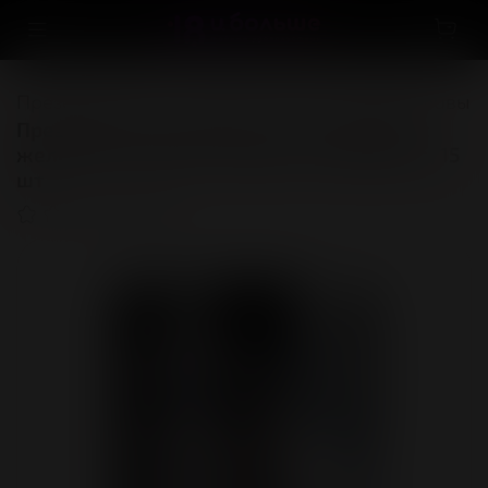
Презервативы
Классические презервативы
Презервативы MAXUS Extra Strong №15 с
железным кейсом, черные, утолщенные, 15
шт
(0)