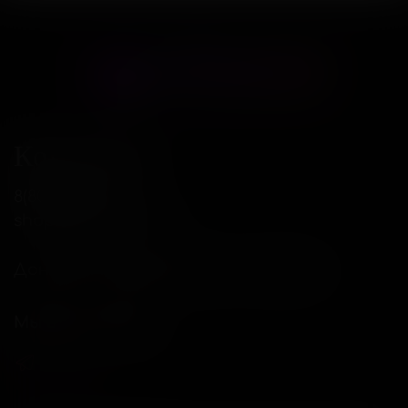
Контакты
8(800)234-04-12
shop@18andover.ru
Донецкая Народная респ, г Донецк
Мы в соц. сетях