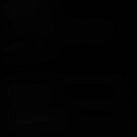
8(800)234-04-12
shop@18andover.ru
Донецкая Народная респ, г Донецк
Мы в соц. сетях
Компания
Информация