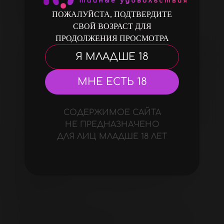
подчеркивающий статус своего
ПОЖАЛУЙСТА, ПОДТВЕРДИТЕ
обладателя.
СВОЙ ВОЗРАСТ ДЛЯ
ПРОДОЛЖЕНИЯ ПРОСМОТРА
Гладкая поверхность презервативов
улучшает скольжение и придает процессу
Я МЛАДШЕ 18
максимальный комфорт. Обильная смазка
облегчает проникновение и защищает
МНЕ ЕСТЬ 18
нежную кожу партнерши от натираний и
микротравм. Высокое качество
натурального латекса, подтвержденное
СОДЕРЖИМОЕ САЙТА
многочисленными тестами,
НЕ ПРЕДНАЗНАЧЕНО
обеспечивает надежную защиту от
ДЛЯ ЛИЦ МЛАДШЕ 18 ЛЕТ
ЗППП и нежелательной беременности.
Дизайнерские блистеры и стильный
металический кейс делают акцент на
вашем желании не экономить на
удовольствии.
Презервативы MAXUS Classic — когда