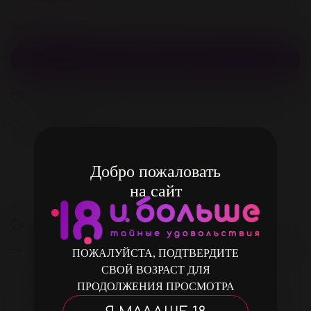
Зарегистрируйстесь и получите 80 бонусов
за покупку
В корзину
В избранное
Добавить в сравнение
В избранное
Добро пожаловать
на сайт
Описание
ПОЖАЛУЙСТА, ПОДТВЕРДИТЕ
СВОЙ ВОЗРАСТ ДЛЯ
Удивите любимого, встретив его в
ПРОДОЛЖЕНИЯ ПРОСМОТРА
образе нежной Кошечки!
Эротический набор для ролевых игр 18+. В