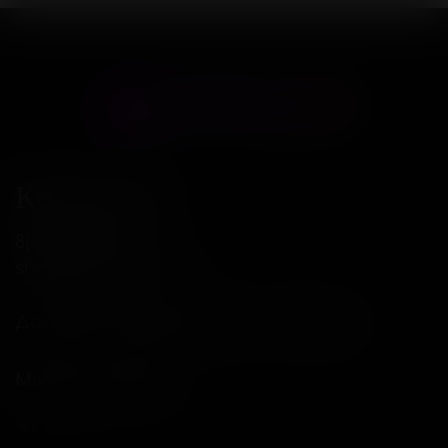
Контакты
8(800)234-04-12
shop@18andover.ru
Донецкая Народная респ, г Донецк
Мы в соц. сетях