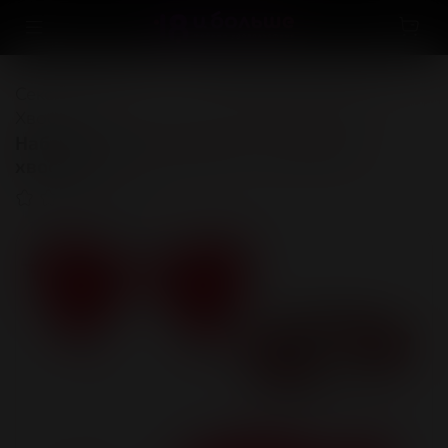
Секс-игрушки
...
Анальные игрушки
Хвосты
Набор игровой "Кошечка" с длинным
хвостом
(0)