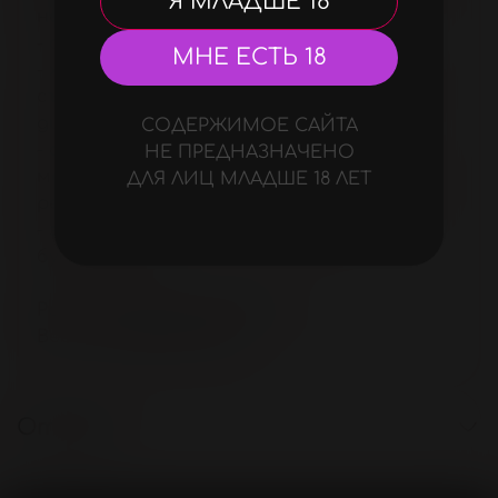
Я МЛАДШЕ 18
набор входит:
- ободок с пушистыми ушками;
МНЕ ЕСТЬ 18
- хвостик с небольшой металлической
съёмной втулкой серебристого цвета (
диаметр 2,6 см)
СОДЕРЖИМОЕ САЙТА
- ошейник-чокер с украшением в виде
НЕ ПРЕДНАЗНАЧЕНО
металлического сердечка. Размер чокера
ДЛЯ ЛИЦ МЛАДШЕ 18 ЛЕТ
регулируется за счет застежек-кнопок;
- зажимы на соски с украшениями-
бубенчиками.
Размер упаковки 20*26*7 см.
Вес с упаковкой 226 г.
Отзывы