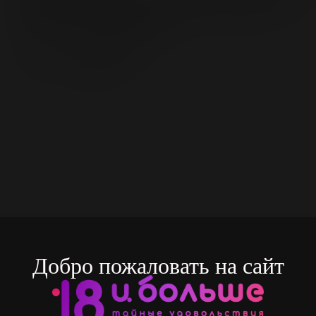
,Карбомер ,Экстракт листьев Алоэ Вера
,Консерванты ,Пантенол
Страна:
ГЕРМАНИЯ
Основа:
Водная
Добро пожаловать на сайт
сание
Характеристики
От