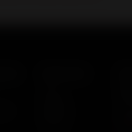
ация
Компания
Ко
О нас
8(80
Отзывы
Дон
врат
Вакансии
Мы в
Каталог