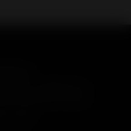
нтакты
0)234-04-12
shop@18andover.ru
ецкая Народная респ, г Донецк
 соц. сетях