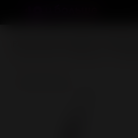
Смазки, лубриканты и интимная косметика
Вагинальный лубрикант Splashgli
(0)
В избранное
Добав
Нет в наличии