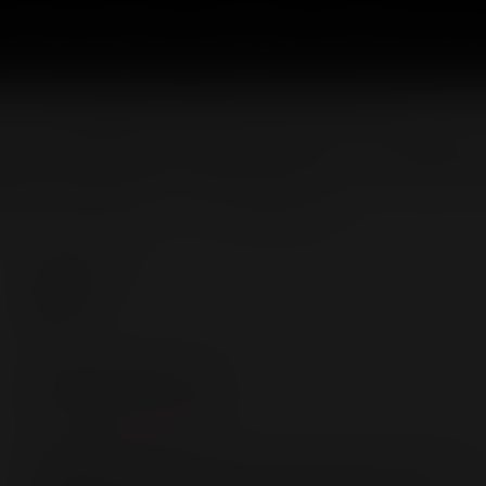
Главная
Каталог
Доставка
Наш блог
О на
Гели и смазки для вагинального секса
de VAGINAL with aloe vera, на водно
ить в сравнение
В избранное
Объём, мл
50
Характеристики
Бренд:
Splashglide
Состав:
Очищенная вода, Пропилен Гликоль ,Глицерин