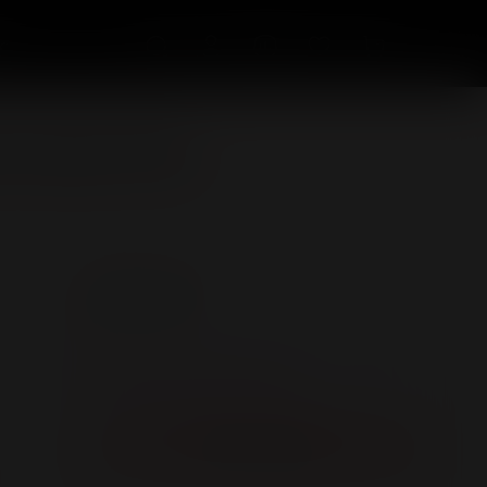
с
й основе, 50 мл
550 ₽
Зарегистрируйстесь и получите
22 бонусов за покупку
Нет в наличии