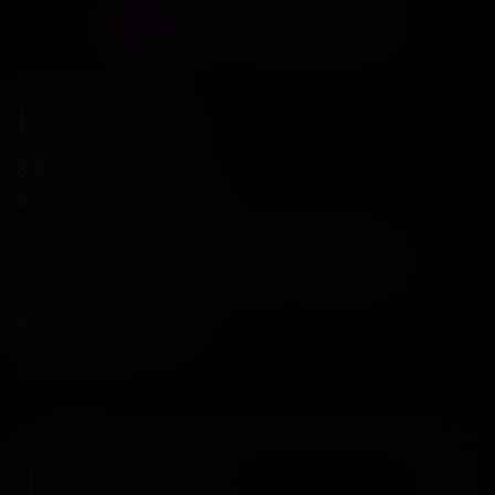
Контакты
8(800)234-04-12
shop@18andover.ru
Донецкая Народная респ, г Донецк
Мы в соц. сетях
Компания