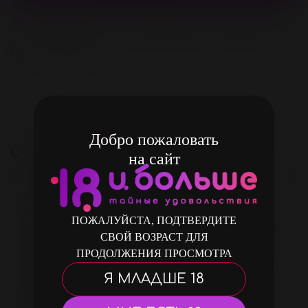
В избранное
Добавить в сравнение
В избранное
Добро пожаловать
Описание
на сайт
Презервативы с эластичными усиками
Luxe Maxima «Контрольный выстрел» —
ПОЖАЛУЙСТА, ПОДТВЕРДИТЕ
гарантия безопасности и неповторимое
СВОЙ ВОЗРАСТ ДЛЯ
удовольствие для обоих партнёров.
ПРОДОЛЖЕНИЯ ПРОСМОТРА
Уникальное расположение усиков на
Я МЛАДШЕ 18
поверхности презерватива позволяет
очень нежно и приятно стимулировать