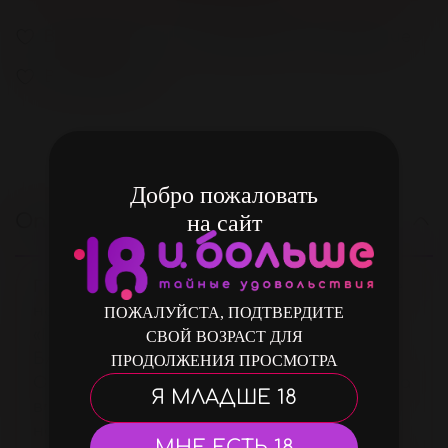
В избранное
Добавить в сравнение
В избранное
Добро пожаловать
Описание
на сайт
Громкое, но действительно заслуженное
название имеет этот презерватив —
ПОЖАЛУЙСТА, ПОДТВЕРДИТЕ
«Поцелуй Ангела». Как он его заслужил?
СВОЙ ВОЗРАСТ ДЛЯ
Благодаря своим ангельским крыльям!
ПРОДОЛЖЕНИЯ ПРОСМОТРА
Одно крыло отвечает за безопасность, а
Я МЛАДШЕ 18
второе несёт божественное
наслаждение. Если без метафор, то у
МНЕ ЕСТЬ 18