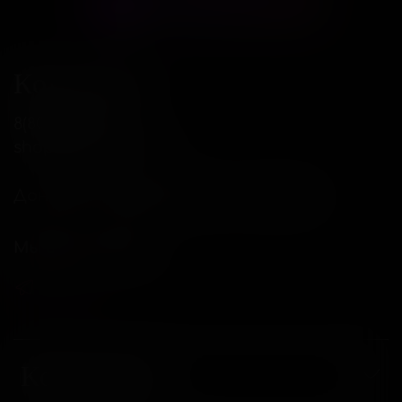
Контакты
8(800)234-04-12
shop@18andover.ru
Донецкая Народная респ, г Донецк
Мы в соц. сетях
Компания