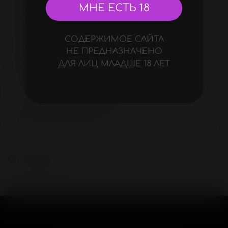
МНЕ ЕСТЬ 18
животе из ткани, похожей на винил.
Воротник-чокер плотно облегает шею.
Открытая спинка подчёркивает
СОДЕРЖИМОЕ САЙТА
хрупкость силуэта. Высокая посадка
НЕ ПРЕДНАЗНАЧЕНО
трусиков визуально удлиняет ноги.
ДЛЯ ЛИЦ МЛАДШЕ 18 ЛЕТ
Регулировка на спинке эластичными
лентами. Изделие имеет ластовицу.
Размер упаковки 21х28,5х3 см.
Вес в упаковке 142 г
Отзывы (1)