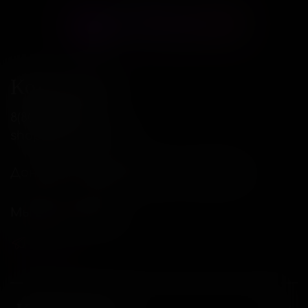
Контакты
8(800)234-04-12
shop@18andover.ru
Донецкая Народная респ, г Донецк
Мы в соц. сетях