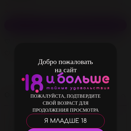
Зарегистрируйстесь и получите 112 бонусов
за покупку
В корзину
В избранное
Добавить в сравнение
В избранное
Добро пожаловать
на сайт
Описание
ПОЖАЛУЙСТА, ПОДТВЕРДИТЕ
СВОЙ ВОЗРАСТ ДЛЯ
ПРОДОЛЖЕНИЯ ПРОСМОТРА
Сексуальное боди
"Ella"
черного цвета
Я МЛАДШЕ 18
подчеркнёт все Ваши прелести!
Выполнено из кружева со вставкой на