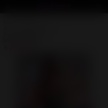
Белье и одежда
...
Женская одежда и белье
Боди и комбинезоны
Секс боди "Ella"
(1)