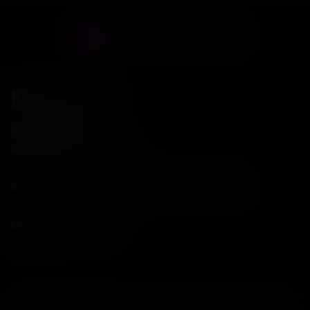
Контакты
8(800)234-04-12
shop@18andover.ru
Донецкая Народная респ, г Донецк
Мы в соц. сетях