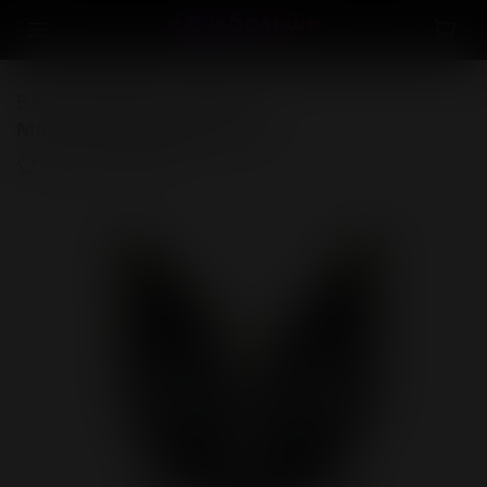
БДСМ, фетиш
Арсенал
Маска "MISS BUNNY LACE"
(0)