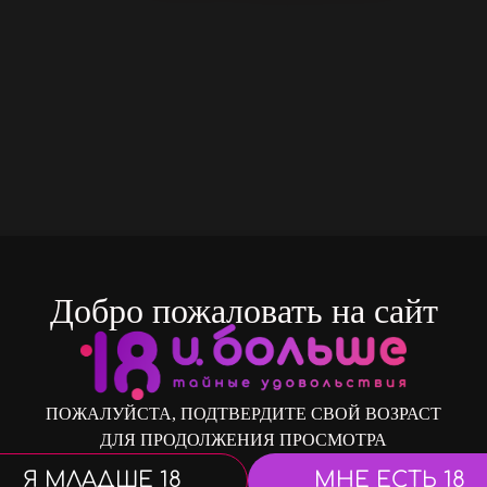
Добро пожаловать на сайт
ПОЖАЛУЙСТА, ПОДТВЕРДИТЕ СВОЙ ВОЗРАСТ
ДЛЯ ПРОДОЛЖЕНИЯ ПРОСМОТРА
сание
Характеристики
От
Я МЛАДШЕ 18
МНЕ ЕСТЬ 18