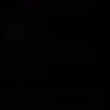
Контакты
8(800)234-04-12
shop@18andover.ru
Донецкая Народная респ, г Донецк
Мы в соц. сетях
Компания