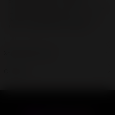
Фиксируется сзади с помощью
металлической пряжки, позволяя выбрать
комфортный обхват головы.
Форма макси эффектно подчеркивает
глаза и создаёт необычный образ!
Характеристики
Отзывы