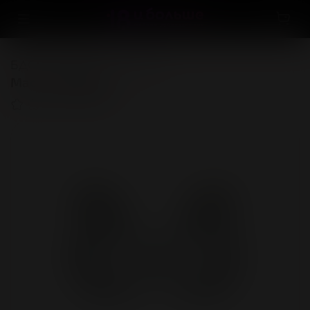
БДСМ, фетиш
Арсенал
Маска "WINTER"
(0)