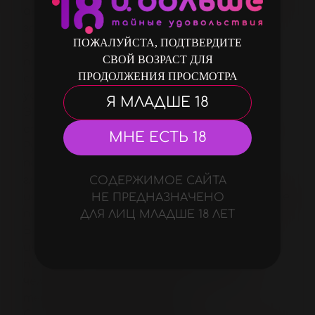
анус во время близости дарит чувство
заполненности и потрясающие
ПОЖАЛУЙСТА, ПОДТВЕРДИТЕ
эротические ощущения. Рельефная
СВОЙ ВОЗРАСТ ДЛЯ
поверхность втулки, соприкасаясь с
ПРОДОЛЖЕНИЯ ПРОСМОТРА
стенками анального отверстия,
усиливает стимулирующий эффект.
Я МЛАДШЕ 18
Эргономичная форма изделия
способствует лёгкому проникновению.
МНЕ ЕСТЬ 18
Ручка-ограничитель с петелькой для
пальца позволяет контролировать
глубину проникновения и удобно
СОДЕРЖИМОЕ САЙТА
использовать секс-игрушку. Втулка также
НЕ ПРЕДНАЗНАЧЕНО
подходит для ношения.
ДЛЯ ЛИЦ МЛАДШЕ 18 ЛЕТ
Благодаря яркому гламурному дизайну
интимный аксессуар может стать
пикантным подарком для близкого
человека или весёлым сюрпризом на
тематической вечеринке.
Секс-игрушка изготовлена из