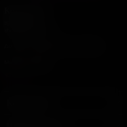
Контакты
8(800)234-04-12
shop@18andover.ru
Донецкая Народная респ, г Донецк
Мы в соц. сетях
Компания
Информация