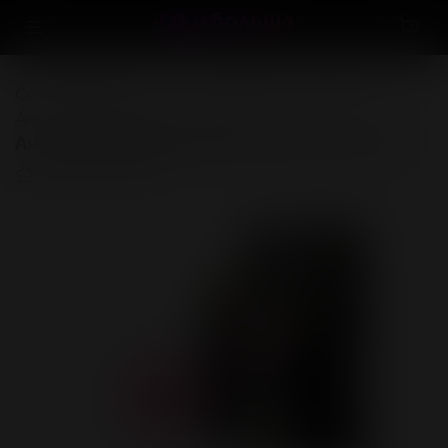
Секс-игрушки
...
Анальные игрушки
Анальные пробки и втулки
Аналбная ВТУЛКА L 85 мм D 30 мм, вес 45 г
(0)