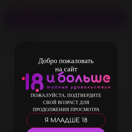
за покупку
В корзину
В избранное
Добавить в сравнение
В избранное
Добро пожаловать
на сайт
Описание
ПОЖАЛУЙСТА, ПОДТВЕРДИТЕ
СВОЙ ВОЗРАСТ ДЛЯ
VITA – множество вариантов
ПРОДОЛЖЕНИЯ ПРОСМОТРА
удовольствия ! Игрушка изготовлена из
Я МЛАДШЕ 18
бархатистого силикона. Не требует
батареек и заряжается с помощью USB-