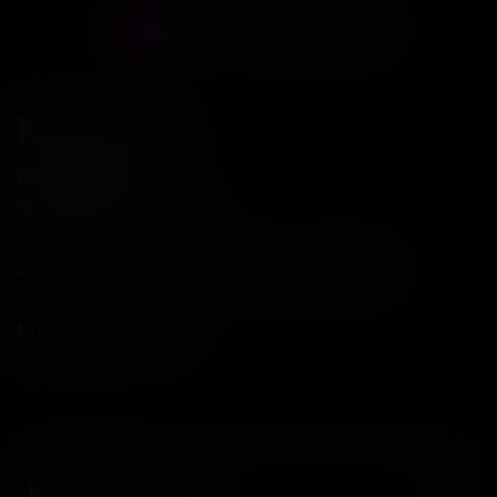
Контакты
8(800)234-04-12
shop@18andover.ru
Донецкая Народная респ, г Донецк
Мы в соц. сетях
Компания