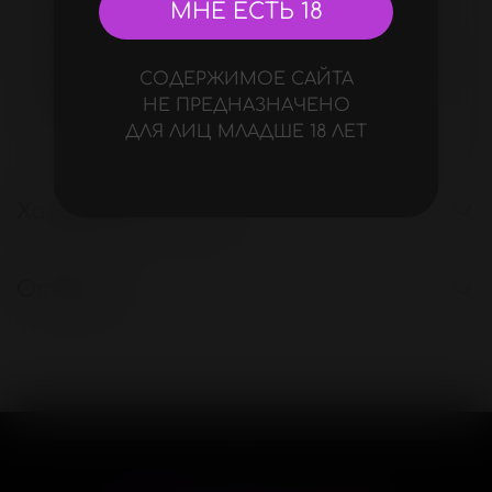
МНЕ ЕСТЬ 18
провода (в комплекте). • Виброяйцо • 7
режимов вибрации. • Бесшумная мощная
вибрация. • Водонепроницаемость Перед
СОДЕРЖИМОЕ САЙТА
начало работы следует полностью
НЕ ПРЕДНАЗНАЧЕНО
зарядить игрушку.
ДЛЯ ЛИЦ МЛАДШЕ 18 ЛЕТ
Характеристики
Отзывы