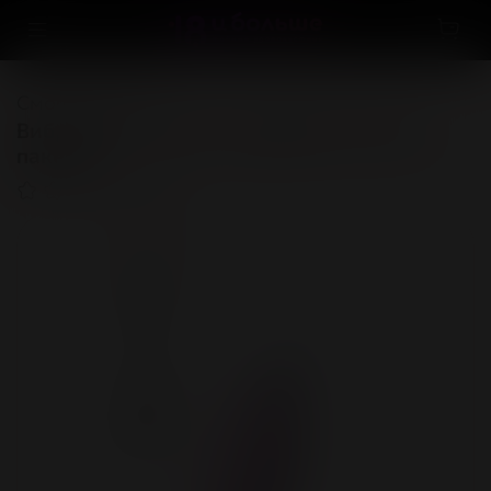
Смотреть всё
Виброяйцо, силикон, пудровое, 8,5 см (в
пакете)
(0)