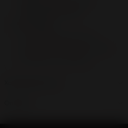
Водонепроницаемость:
IPX7
Уровень шума:
до 36 дБ
Что в комплекте:
Lush 4 Виброяйцо для Точки G
Магнитный USB-кабель для зарядки
Руководство пользователя
Характеристики
Отзывы