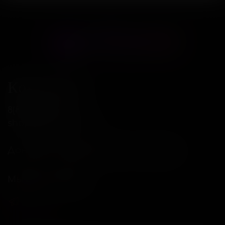
Контакты
8(800)234-04-12
shop@18andover.ru
Донецкая Народная респ, г Донецк
Мы в соц. сетях