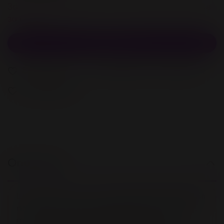
Зарегистрируйстесь и получите 760 бонусов
за покупку
В корзину
В избранное
Добавить в сравнение
В избранное
Описание
Lovense Lush 4 — это обновленная версия
популярного вибратора для стимуляции
точки G, который предлагает еще