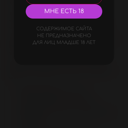
максимального удовольствия.
МНЕ ЕСТЬ 18
Тихая работа: Вибратор работает
практически бесшумно, что позволяет
использовать его в любых условиях.
СОДЕРЖИМОЕ САЙТА
НЕ ПРЕДНАЗНАЧЕНО
Водонепроницаемость: Lush 4 полностью
ДЛЯ ЛИЦ МЛАДШЕ 18 ЛЕТ
водонепроницаем, что позволяет
использовать его в ванной или душе.
Быстрая зарядка и длительное время
работы: Заряжайте 5 минут, а играйте 1
час.
Время работы:
до 6 часов
Режим ожидания:
до 120 часов
Материал:
Силикон, Гальванический
Пластик