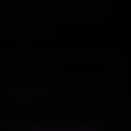
Донецкая Народная респ, г Донецк
Мы в соц. сетях
Компания
Информация
Магазин интимных товаров "18 и больше"
Мы используем
cookie-файлы
, для удобства
2026
пользования сайтом