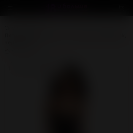
Смотреть всё
Платье Glossy Naomi из материала Wetlook,
черное, M
(0)
Нет в наличии