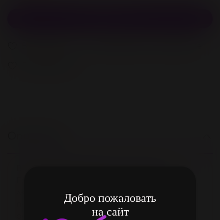
В корзину
В избранное
Добавить в сравнение
В избранное
Описание
В мире удовольствий и секса сила
Геракла не будет лишней. Долгая ночь
любви и страсти станет первым
Добро пожаловать
подвигом для обладателя крема с
на сайт
одноименным названием.