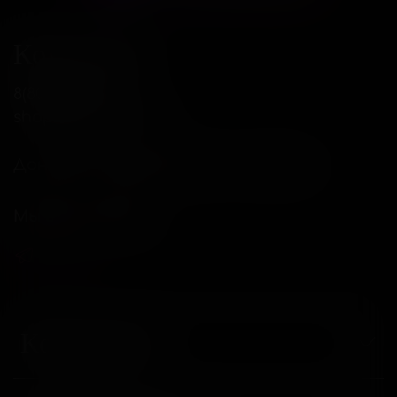
Контакты
8(800)234-04-12
shop@18andover.ru
Донецкая Народная респ, г Донецк
Мы в соц. сетях
Компания