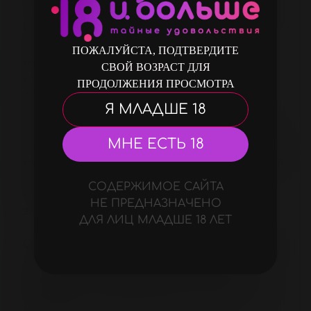
С этим средство легко получить титул
настоящего секс-марафонца и
продемонстрировать свою
ПОЖАЛУЙСТА, ПОДТВЕРДИТЕ
выносливость в постели. Крем быстро
СВОЙ ВОЗРАСТ ДЛЯ
впитывается, усиливая кровоток в
ПРОДОЛЖЕНИЯ ПРОСМОТРА
головке полового члена и вызывая
Я МЛАДШЕ 18
яростное желание интимной близости.
«Сила Геракла» улучшает эрекцию и
МНЕ ЕСТЬ 18
повышает либидо. В качества активного
вещества в составе крема используется
производное витамина РР, которое
СОДЕРЖИМОЕ САЙТА
обеспечивает энергией при
НЕ ПРЕДНАЗНАЧЕНО
значительных сексуальных нагрузках.
ДЛЯ ЛИЦ МЛАДШЕ 18 ЛЕТ
Средство начинает действовать через
7-12 минут, вызывая ощущение тепла и
приятной щекотки в эрогенной зоне.
Оказывает смягчающее и питательное
действие на кожу полового члена.