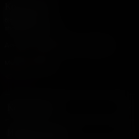
Контакты
8(800)234-04-12
shop@18andover.ru
Донецкая Народная респ, г Донецк
Мы в соц. сетях
Компания
Информация