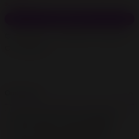
за покупку
В корзину
В избранное
Добавить в сравнение
В избранное
Описание
Комплект Glossy Heidi – это идеальный
выбор для тех, кто хочет выглядеть
смело и сексуально. Черная матовая
"кожа" и металлическая фурнитура