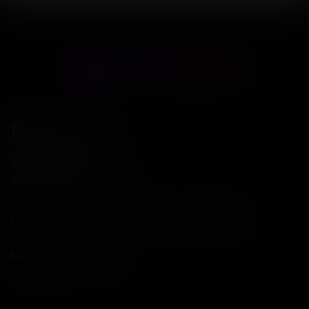
Контакты
8(800)234-04-12
shop@18andover.ru
Донецкая Народная респ, г Донецк
Мы в соц. сетях