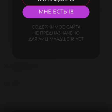
его. Бережно заботится об интимной
зоне, обладает увлажняющим действием.
МНЕ ЕСТЬ 18
Подходит для использования в качестве
лубриканта.
СОДЕРЖИМОЕ САЙТА
Смазка «Tutti Frutti вишня» может
НЕ ПРЕДНАЗНАЧЕНО
применяться обоими партнёрами,
ДЛЯ ЛИЦ МЛАДШЕ 18 ЛЕТ
совместима с изделиями из латекса и
синтетических материалов.
Характеристики
Отзывы