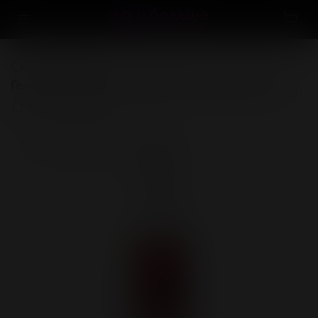
Смотреть всё
Гель TUTTI-FRUTTI "ВИШНЯ" серии OraLove
(0)
Нет в наличии