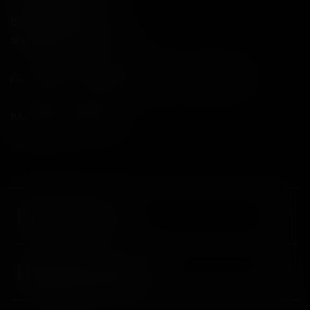
8(800)234-04-12
shop@18andover.ru
Донецкая Народная респ, г Донецк
Мы в соц. сетях
Компания
Информация