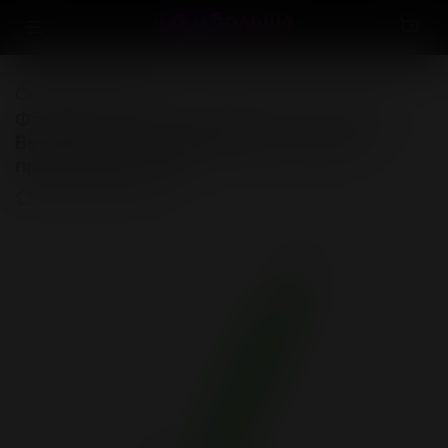
Смотреть всё
Фаллоимитатор, светящийся в темноте,
Beyond by Toyfa, Wade Glow, силикон,
прозрачный, 20 см
(0)