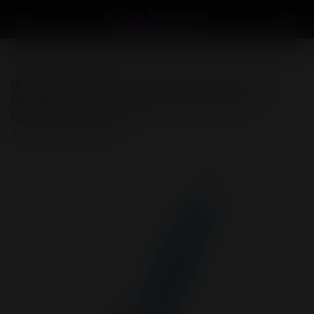
Смотреть всё
Фаллоимитатор, светящийся в темноте,
Beyond by Toyfa, Steve Glow, силикон,
прозрачный, 20 см
(0)