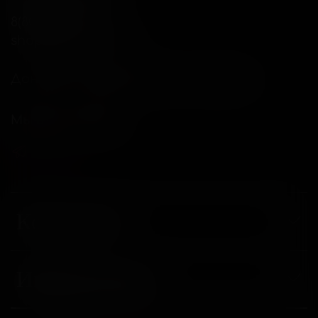
8(800)234-04-12
shop@18andover.ru
Донецкая Народная респ, г Донецк
Мы в соц. сетях
Компания
Информация